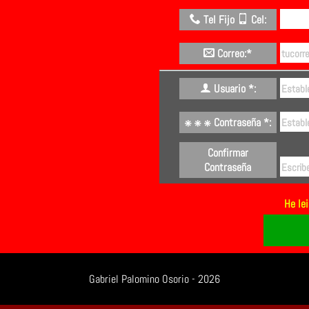
Tel Fijo
Cel:
Correo:*
Usuario *:
Contraseña *:
Confirmar
Contraseña
He le
Gabriel Palomino Osorio - 2026